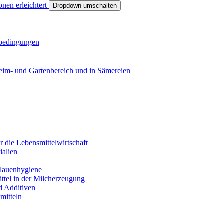
onen erleichtert
Dropdown umschalten
sbedingungen
eim- und Gartenbereich und in Sämereien
n
r die Lebensmittelwirtschaft
ialien
Klauenhygiene
ittel in der Milcherzeugung
nd Additiven
smitteln