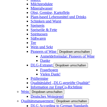
Milchprodukte
Mineralwasser
Obst, Gemüse, Kartoffeln
Plant-based Lebensmittel und Drinks
Schinken und Wurst
Speiseeis
Speiseöle & Fette
Spirituosen
Süßwaren
Tee
Wein und Sekt
Pioneers of Wine
Dropdown umschalten
Anmeldeformular: Pioneers of Wine
Danke
DLG-Extranet
Dropdown umschalten
Fragebogen
Vielen Dank!
Prüftermine
Qualitätslabel „DLG-geprüfte Qualität“
Information zur EmpCo-Richtlinie
Wein
Dropdown umschalten
Deutsches Weinsiegel
Qualitätsmanagement
Dropdown umschalten
DLG According to German Standards