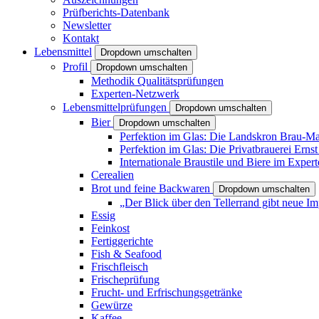
Prüfberichts-Datenbank
Newsletter
Kontakt
Lebensmittel
Dropdown umschalten
Profil
Dropdown umschalten
Methodik Qualitätsprüfungen
Experten-Netzwerk
Lebensmittelprüfungen
Dropdown umschalten
Bier
Dropdown umschalten
Perfektion im Glas: Die Landskron Brau-Man
Perfektion im Glas: Die Privatbrauerei Ernst
Internationale Braustile und Biere im Expe
Cerealien
Brot und feine Backwaren
Dropdown umschalten
„Der Blick über den Tellerrand gibt neue Im
Essig
Feinkost
Fertiggerichte
Fish & Seafood
Frischfleisch
Frischeprüfung
Frucht- und Erfrischungsgetränke
Gewürze
Kaffee