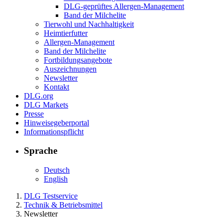
DLG-geprüftes Allergen-Management
Band der Milchelite
Tierwohl und Nachhaltigkeit
Heimtierfutter
Allergen-Management
Band der Milchelite
Fortbildungsangebote
Auszeichnungen
Newsletter
Kontakt
DLG.org
DLG Markets
Presse
Hinweisegeberportal
Informationspflicht
Sprache
Deutsch
English
DLG Testservice
Technik & Betriebsmittel
Newsletter