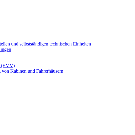
ilen und selbstständigen technischen Einheiten
tungen
it (EMV)
g von Kabinen und Fahrerhäusern
n