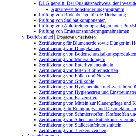
DLG-geprüft: Der Qualitätsnachweis, der Investiti
Agrarinvestitionsförderungsprogramm
Prüfung von Bodenbeläge für die Tierhaltung
Prüfung von Stallbaukomponenten
Prüfung von Abluftreinigungsanlagen unter Praxi
Prüfung von Emissionsminderungsmaßnahmen
Betriebsmittel
Dropdown umschalten
Zertifizierung für Blumenerde sowie Dünger im H
Zertifizierung von Düngekalken
Zertifizierung von Bodenschutzkalkungsprodukte
Zertifizierung von Mineraldüngern
Zertifizierung von Euterhygienemitteln
Zertifizierung von festen Biobrennstoffen
Zertifizierung von Folien und Netzen
Zertifizierung von Grillkohle
Zertifizierung von Hygienemittel und -verfahren fü
Zertifizierung von Hygienestreu und Einstreumater
Zertifizierung von Katzenstreu
Zertifizierung von Mitteln zur Klauenpflege und 
Zertifizierung für Reinigungs- und Desinfektionsm
Zertifizierung von Schmierstoffen, Kraftstoffen u
Zertifizierung von Silier- und Futterkonservierung
Zertifizierung von Stalldesinfektionsmitteln
Zertifizierung von Tierkennzeichen
Auszeichnungen