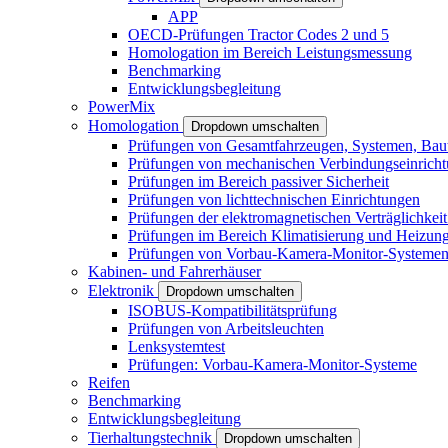
APP
OECD-Prüfungen Tractor Codes 2 und 5
Homologation im Bereich Leistungsmessung
Benchmarking
Entwicklungsbegleitung
PowerMix
Homologation
Dropdown umschalten
Prüfungen von Gesamtfahrzeugen, Systemen, Baute
Prüfungen von mechanischen Verbindungseinrich
Prüfungen im Bereich passiver Sicherheit
Prüfungen von lichttechnischen Einrichtungen
Prüfungen der elektromagnetischen Verträglichke
Prüfungen im Bereich Klimatisierung und Heizun
Prüfungen von Vorbau-Kamera-Monitor-Systeme
Kabinen- und Fahrerhäuser
Elektronik
Dropdown umschalten
ISOBUS-Kompatibilitätsprüfung
Prüfungen von Arbeitsleuchten
Lenksystemtest
Prüfungen: Vorbau-Kamera-Monitor-Systeme
Reifen
Benchmarking
Entwicklungsbegleitung
Tierhaltungstechnik
Dropdown umschalten