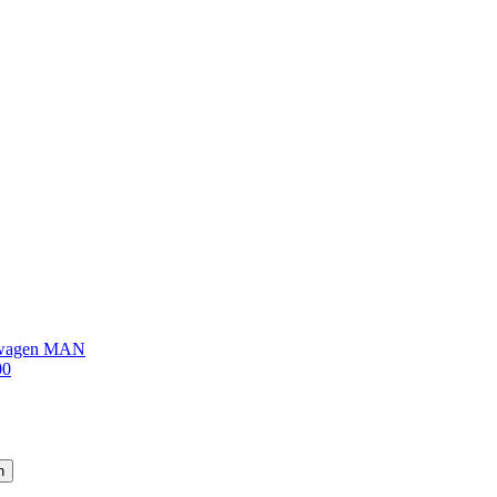
sswagen MAN
00
n