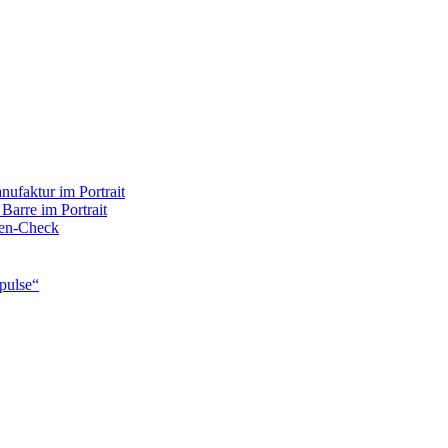
ufaktur im Portrait
 Barre im Portrait
rten-Check
pulse“