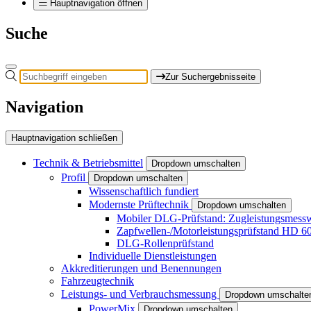
Hauptnavigation öffnen
Suche
Zur Suchergebnisseite
Navigation
Hauptnavigation schließen
Technik & Betriebsmittel
Dropdown umschalten
Profil
Dropdown umschalten
Wissenschaftlich fundiert
Modernste Prüftechnik
Dropdown umschalten
Mobiler DLG-Prüfstand: Zugleistungsme
Zapfwellen-/Motorleistungsprüfstand HD 6
DLG-Rollenprüfstand
Individuelle Dienstleistungen
Akkreditierungen und Benennungen
Fahrzeugtechnik
Leistungs- und Verbrauchsmessung
Dropdown umschalte
PowerMix
Dropdown umschalten