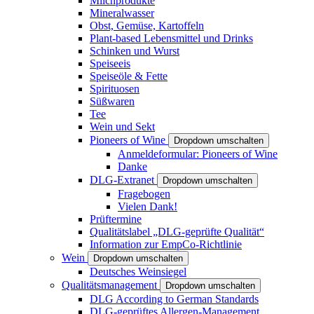
Milchprodukte
Mineralwasser
Obst, Gemüse, Kartoffeln
Plant-based Lebensmittel und Drinks
Schinken und Wurst
Speiseeis
Speiseöle & Fette
Spirituosen
Süßwaren
Tee
Wein und Sekt
Pioneers of Wine
Dropdown umschalten
Anmeldeformular: Pioneers of Wine
Danke
DLG-Extranet
Dropdown umschalten
Fragebogen
Vielen Dank!
Prüftermine
Qualitätslabel „DLG-geprüfte Qualität“
Information zur EmpCo-Richtlinie
Wein
Dropdown umschalten
Deutsches Weinsiegel
Qualitätsmanagement
Dropdown umschalten
DLG According to German Standards
DLG-geprüftes Allergen-Management