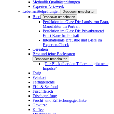
Methodik Qualitätsprüfungen
Experten-Netzwerk
Lebensmittelprüfungen
Dropdown umschalten
Bier
Dropdown umschalten
Perfektion im Glas: Die Landskron Brau-
Manufaktur im Portrait
Perfektion im Glas: Die Privatbrauerei
Ernst Barre im Portrait
Internationale Braustile und Biere im
Experten-Check
Cerealien
Brot und feine Backwaren
Dropdown umschalten
„Der Blick über den Tellerrand gibt neue
Impulse“
Essig
Feinkost
Fertiggerichte
Fish & Seafood
Frischfleisch
Frischeprüfung
Frucht- und Erfrischungsgetränke
Gewürze
Kaffee