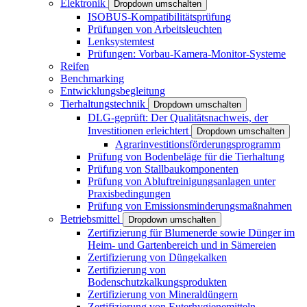
Elektronik
Dropdown umschalten
ISOBUS-Kompatibilitätsprüfung
Prüfungen von Arbeitsleuchten
Lenksystemtest
Prüfungen: Vorbau-Kamera-Monitor-Systeme
Reifen
Benchmarking
Entwicklungsbegleitung
Tierhaltungstechnik
Dropdown umschalten
DLG-geprüft: Der Qualitätsnachweis, der
Investitionen erleichtert
Dropdown umschalten
Agrarinvestitionsförderungsprogramm
Prüfung von Bodenbeläge für die Tierhaltung
Prüfung von Stallbaukomponenten
Prüfung von Abluftreinigungsanlagen unter
Praxisbedingungen
Prüfung von Emissionsminderungsmaßnahmen
Betriebsmittel
Dropdown umschalten
Zertifizierung für Blumenerde sowie Dünger im
Heim- und Gartenbereich und in Sämereien
Zertifizierung von Düngekalken
Zertifizierung von
Bodenschutzkalkungsprodukten
Zertifizierung von Mineraldüngern
Zertifizierung von Euterhygienemitteln