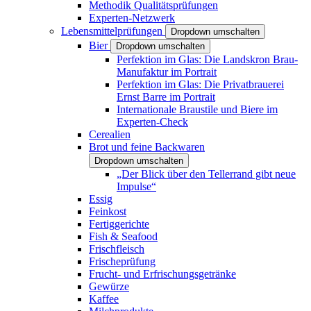
Methodik Qualitätsprüfungen
Experten-Netzwerk
Lebensmittelprüfungen
Dropdown umschalten
Bier
Dropdown umschalten
Perfektion im Glas: Die Landskron Brau-
Manufaktur im Portrait
Perfektion im Glas: Die Privatbrauerei
Ernst Barre im Portrait
Internationale Braustile und Biere im
Experten-Check
Cerealien
Brot und feine Backwaren
Dropdown umschalten
„Der Blick über den Tellerrand gibt neue
Impulse“
Essig
Feinkost
Fertiggerichte
Fish & Seafood
Frischfleisch
Frischeprüfung
Frucht- und Erfrischungsgetränke
Gewürze
Kaffee