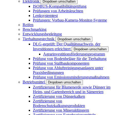
Elektronik
Dropdown umschalten
ISOBUS-Kompatibilitätsprüfung
Prüfungen von Arbeitsleuchten
Lenksystemtest
Prüfungen: Vorbau-Kamera-Monitor-Systeme
Reifen
Benchmarking
Entwicklungsbegleitung
Tierhaltungstechnik
Dropdown umschalten
DLG-geprüft: Der Qualitätsnachweis, der
Investitionen erleichtert
Dropdown umschalten
Agrarinvestitionsförderungsprogramm
Prüfung von Bodenbeläge für die Tierhaltung
Prüfung von Stallbaukomponenten
Prüfung von Abluftreinigungsanlagen unter
Praxisbedingungen
Prüfung von Emissionsminderungsmaßnahmen
Betriebsmittel
Dropdown umschalten
Zertifizierung für Blumenerde sowie Dünger im
Heim- und Gartenbereich und in Sämereien
Zertifizierung von Düngekalken
Zertifizierung von
Bodenschutzkalkungsprodukten
Zertifizierung von Mineraldüngern
Zertifizierung von Euterhygienemitteln