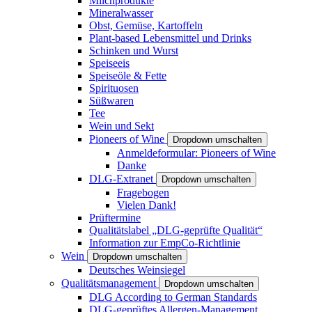
Milchprodukte
Mineralwasser
Obst, Gemüse, Kartoffeln
Plant-based Lebensmittel und Drinks
Schinken und Wurst
Speiseeis
Speiseöle & Fette
Spirituosen
Süßwaren
Tee
Wein und Sekt
Pioneers of Wine
Dropdown umschalten
Anmeldeformular: Pioneers of Wine
Danke
DLG-Extranet
Dropdown umschalten
Fragebogen
Vielen Dank!
Prüftermine
Qualitätslabel „DLG-geprüfte Qualität“
Information zur EmpCo-Richtlinie
Wein
Dropdown umschalten
Deutsches Weinsiegel
Qualitätsmanagement
Dropdown umschalten
DLG According to German Standards
DLG-geprüftes Allergen-Management