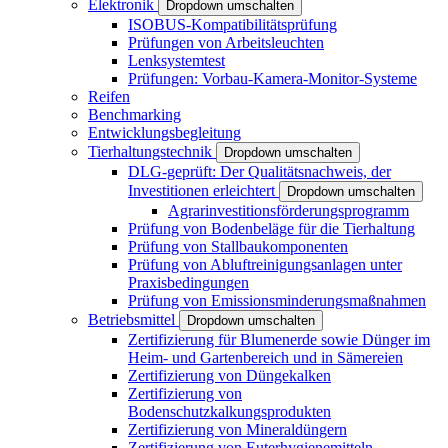
Elektronik
Dropdown umschalten
ISOBUS-Kompatibilitätsprüfung
Prüfungen von Arbeitsleuchten
Lenksystemtest
Prüfungen: Vorbau-Kamera-Monitor-Systeme
Reifen
Benchmarking
Entwicklungsbegleitung
Tierhaltungstechnik
Dropdown umschalten
DLG-geprüft: Der Qualitätsnachweis, der
Investitionen erleichtert
Dropdown umschalten
Agrarinvestitionsförderungsprogramm
Prüfung von Bodenbeläge für die Tierhaltung
Prüfung von Stallbaukomponenten
Prüfung von Abluftreinigungsanlagen unter
Praxisbedingungen
Prüfung von Emissionsminderungsmaßnahmen
Betriebsmittel
Dropdown umschalten
Zertifizierung für Blumenerde sowie Dünger im
Heim- und Gartenbereich und in Sämereien
Zertifizierung von Düngekalken
Zertifizierung von
Bodenschutzkalkungsprodukten
Zertifizierung von Mineraldüngern
Zertifizierung von Euterhygienemitteln