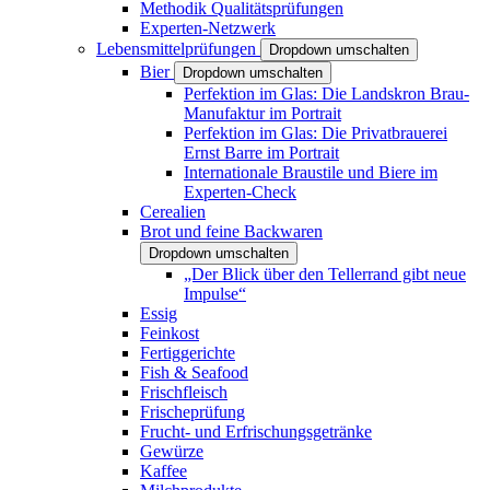
Methodik Qualitätsprüfungen
Experten-Netzwerk
Lebensmittelprüfungen
Dropdown umschalten
Bier
Dropdown umschalten
Perfektion im Glas: Die Landskron Brau-
Manufaktur im Portrait
Perfektion im Glas: Die Privatbrauerei
Ernst Barre im Portrait
Internationale Braustile und Biere im
Experten-Check
Cerealien
Brot und feine Backwaren
Dropdown umschalten
„Der Blick über den Tellerrand gibt neue
Impulse“
Essig
Feinkost
Fertiggerichte
Fish & Seafood
Frischfleisch
Frischeprüfung
Frucht- und Erfrischungsgetränke
Gewürze
Kaffee