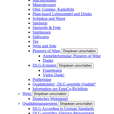
Milchprodukte
Mineralwasser
Obst, Gemüse, Kartoffeln
Plant-based Lebensmittel und Drinks
Schinken und Wurst
Speiseeis
Speiseöle & Fette
Spirituosen
Süßwaren
Tee
Wein und Sekt
Pioneers of Wine
Dropdown umschalten
Anmeldeformular: Pioneers of Wine
Danke
DLG-Extranet
Dropdown umschalten
Fragebogen
Vielen Dank!
Prüftermine
Qualitätslabel „DLG-geprüfte Qualität“
Information zur EmpCo-Richtlinie
Wein
Dropdown umschalten
Deutsches Weinsiegel
Qualitätsmanagement
Dropdown umschalten
DLG According to German Standards
DLG-geprüftes Allergen-Management