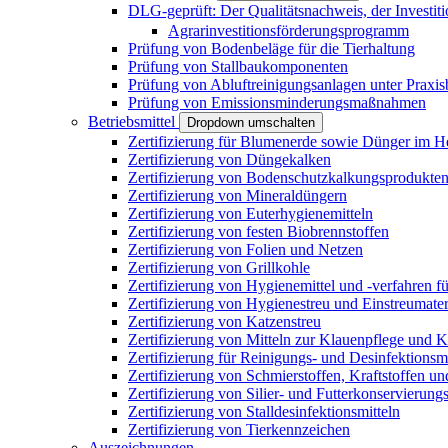
DLG-geprüft: Der Qualitätsnachweis, der Investiti
Agrarinvestitionsförderungsprogramm
Prüfung von Bodenbeläge für die Tierhaltung
Prüfung von Stallbaukomponenten
Prüfung von Abluftreinigungsanlagen unter Praxi
Prüfung von Emissionsminderungsmaßnahmen
Betriebsmittel
Dropdown umschalten
Zertifizierung für Blumenerde sowie Dünger im H
Zertifizierung von Düngekalken
Zertifizierung von Bodenschutzkalkungsprodukte
Zertifizierung von Mineraldüngern
Zertifizierung von Euterhygienemitteln
Zertifizierung von festen Biobrennstoffen
Zertifizierung von Folien und Netzen
Zertifizierung von Grillkohle
Zertifizierung von Hygienemittel und -verfahren fü
Zertifizierung von Hygienestreu und Einstreumater
Zertifizierung von Katzenstreu
Zertifizierung von Mitteln zur Klauenpflege und 
Zertifizierung für Reinigungs- und Desinfektionsm
Zertifizierung von Schmierstoffen, Kraftstoffen u
Zertifizierung von Silier- und Futterkonservierung
Zertifizierung von Stalldesinfektionsmitteln
Zertifizierung von Tierkennzeichen
Auszeichnungen