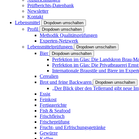
Prüfberichts-Datenbank
Newsletter
Kontakt
Lebensmittel
Dropdown umschalten
Profil
Dropdown umschalten
Methodik Qualitätsprüfungen
Experten-Netzwerk
Lebensmittelprüfungen
Dropdown umschalten
Bier
Dropdown umschalten
Perfektion im Glas: Die Landskron Brau-Man
Perfektion im Glas: Die Privatbrauerei Ernst
Internationale Braustile und Biere im Expe
Cerealien
Brot und feine Backwaren
Dropdown umschalten
„Der Blick über den Tellerrand gibt neue Im
Essig
Feinkost
Fertiggerichte
Fish & Seafood
Frischfleisch
Frischeprüfung
Frucht- und Erfrischungsgetränke
Gewürze
Kaffee