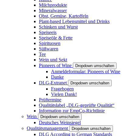
Milchprodukte
Mineralwasser
Obst, Gemüse, Kartoffeln
Plant-based Lebensmittel und Drinks
Schinken und Wurst
Speiseeis
Speiseöle & Fette
Spirituosen
Süßwaren
Tee
Wein und Sekt
Pioneers of Wine
Dropdown umschalten
Anmeldeformular: Pioneers of Wine
Danke
DLG-Extranet
Dropdown umschalten
Fragebogen
Vielen Dank!
Prüftermine
Qualitätslabel „DLG-geprüfte Qualität“
Information zur EmpCo-Richtlinie
Wein
Dropdown umschalten
Deutsches Weinsiegel
Qualitätsmanagement
Dropdown umschalten
DLG According to German Standards