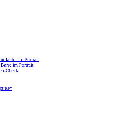
ufaktur im Portrait
 Barre im Portrait
rten-Check
pulse“