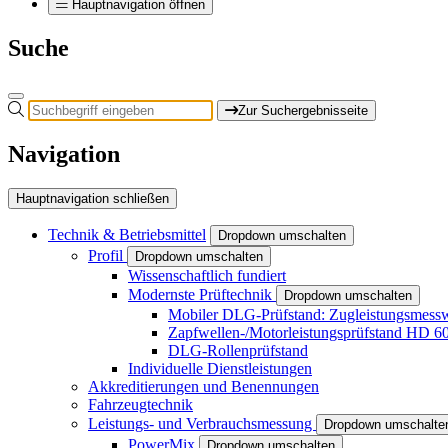
Hauptnavigation öffnen
Suche
Zur Suchergebnisseite
Navigation
Hauptnavigation schließen
Technik & Betriebsmittel
Dropdown umschalten
Profil
Dropdown umschalten
Wissenschaftlich fundiert
Modernste Prüftechnik
Dropdown umschalten
Mobiler DLG-Prüfstand: Zugleistungsme
Zapfwellen-/Motorleistungsprüfstand HD 6
DLG-Rollenprüfstand
Individuelle Dienstleistungen
Akkreditierungen und Benennungen
Fahrzeugtechnik
Leistungs- und Verbrauchsmessung
Dropdown umschalte
PowerMix
Dropdown umschalten