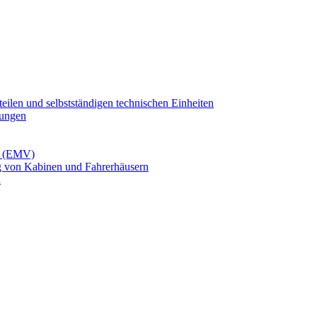
ilen und selbstständigen technischen Einheiten
tungen
it (EMV)
g von Kabinen und Fahrerhäusern
n