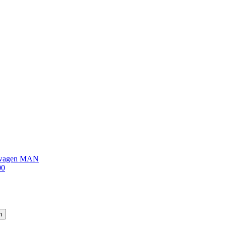
sswagen MAN
00
n