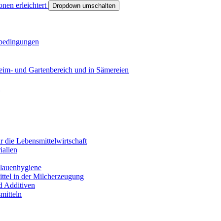
onen erleichtert
Dropdown umschalten
sbedingungen
eim- und Gartenbereich und in Sämereien
n
r die Lebensmittelwirtschaft
ialien
Klauenhygiene
ittel in der Milcherzeugung
nd Additiven
smitteln