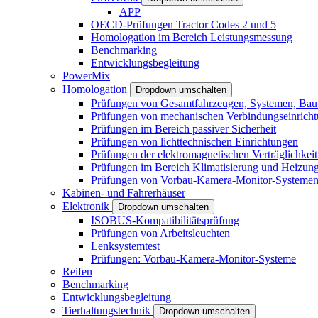
APP
OECD-Prüfungen Tractor Codes 2 und 5
Homologation im Bereich Leistungsmessung
Benchmarking
Entwicklungsbegleitung
PowerMix
Homologation
Dropdown umschalten
Prüfungen von Gesamtfahrzeugen, Systemen, Baute
Prüfungen von mechanischen Verbindungseinrich
Prüfungen im Bereich passiver Sicherheit
Prüfungen von lichttechnischen Einrichtungen
Prüfungen der elektromagnetischen Verträglichke
Prüfungen im Bereich Klimatisierung und Heizun
Prüfungen von Vorbau-Kamera-Monitor-Systeme
Kabinen- und Fahrerhäuser
Elektronik
Dropdown umschalten
ISOBUS-Kompatibilitätsprüfung
Prüfungen von Arbeitsleuchten
Lenksystemtest
Prüfungen: Vorbau-Kamera-Monitor-Systeme
Reifen
Benchmarking
Entwicklungsbegleitung
Tierhaltungstechnik
Dropdown umschalten