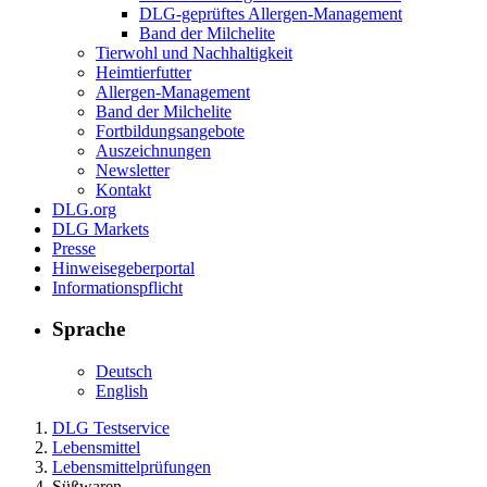
DLG-geprüftes Allergen-Management
Band der Milchelite
Tierwohl und Nachhaltigkeit
Heimtierfutter
Allergen-Management
Band der Milchelite
Fortbildungsangebote
Auszeichnungen
Newsletter
Kontakt
DLG.org
DLG Markets
Presse
Hinweisegeberportal
Informationspflicht
Sprache
Deutsch
English
DLG Testservice
Lebensmittel
Lebensmittelprüfungen
Süßwaren