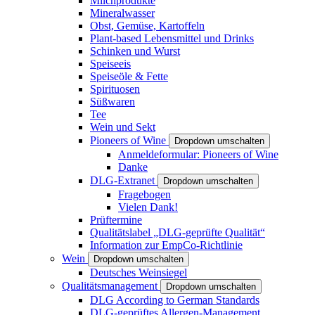
Milchprodukte
Mineralwasser
Obst, Gemüse, Kartoffeln
Plant-based Lebensmittel und Drinks
Schinken und Wurst
Speiseeis
Speiseöle & Fette
Spirituosen
Süßwaren
Tee
Wein und Sekt
Pioneers of Wine
Dropdown umschalten
Anmeldeformular: Pioneers of Wine
Danke
DLG-Extranet
Dropdown umschalten
Fragebogen
Vielen Dank!
Prüftermine
Qualitätslabel „DLG-geprüfte Qualität“
Information zur EmpCo-Richtlinie
Wein
Dropdown umschalten
Deutsches Weinsiegel
Qualitätsmanagement
Dropdown umschalten
DLG According to German Standards
DLG-geprüftes Allergen-Management