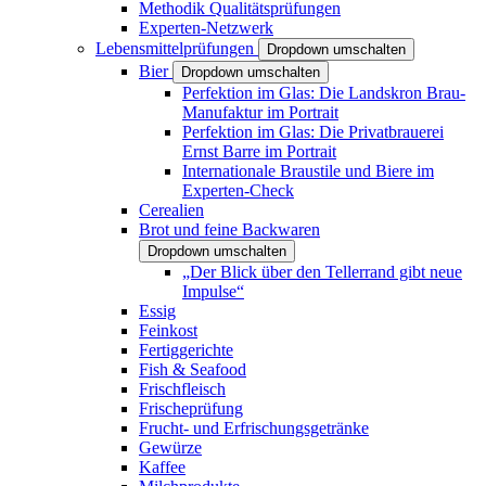
Methodik Qualitätsprüfungen
Experten-Netzwerk
Lebensmittelprüfungen
Dropdown umschalten
Bier
Dropdown umschalten
Perfektion im Glas: Die Landskron Brau-
Manufaktur im Portrait
Perfektion im Glas: Die Privatbrauerei
Ernst Barre im Portrait
Internationale Braustile und Biere im
Experten-Check
Cerealien
Brot und feine Backwaren
Dropdown umschalten
„Der Blick über den Tellerrand gibt neue
Impulse“
Essig
Feinkost
Fertiggerichte
Fish & Seafood
Frischfleisch
Frischeprüfung
Frucht- und Erfrischungsgetränke
Gewürze
Kaffee