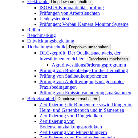
Elektronik
Dropdown umschalten
ISOBUS-Kompatibilitätsprüfung
Prüfungen von Arbeitsleuchten
Lenksystemtest
Prüfungen: Vorbau-Kamera-Monitor-Systeme
Reifen
Benchmarking
Entwicklungsbegleitung
Tierhaltungstechnik
Dropdown umschalten
DLG-geprüft: Der Qualitätsnachweis, der
Investitionen erleichtert
Dropdown umschalten
Agrarinvestitionsförderungsprogramm
Prüfung von Bodenbeläge für die Tierhaltung
Prüfung von Stallbaukomponenten
Prüfung von Abluftreinigungsanlagen unter
Praxisbedingungen
Prüfung von Emissionsminderungsmaßnahmen
Betriebsmittel
Dropdown umschalten
Zertifizierung für Blumenerde sowie Dünger im
Heim- und Gartenbereich und in Sämereien
Zertifizierung von Düngekalken
Zertifizierung von
Bodenschutzkalkungsprodukten
Zertifizierung von Mineraldüngern
Zertifizierung von Euterhygienemitteln