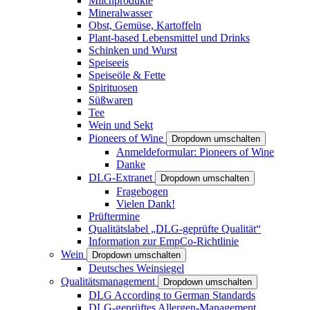
Milchprodukte
Mineralwasser
Obst, Gemüse, Kartoffeln
Plant-based Lebensmittel und Drinks
Schinken und Wurst
Speiseeis
Speiseöle & Fette
Spirituosen
Süßwaren
Tee
Wein und Sekt
Pioneers of Wine
Dropdown umschalten
Anmeldeformular: Pioneers of Wine
Danke
DLG-Extranet
Dropdown umschalten
Fragebogen
Vielen Dank!
Prüftermine
Qualitätslabel „DLG-geprüfte Qualität“
Information zur EmpCo-Richtlinie
Wein
Dropdown umschalten
Deutsches Weinsiegel
Qualitätsmanagement
Dropdown umschalten
DLG According to German Standards
DLG-geprüftes Allergen-Management