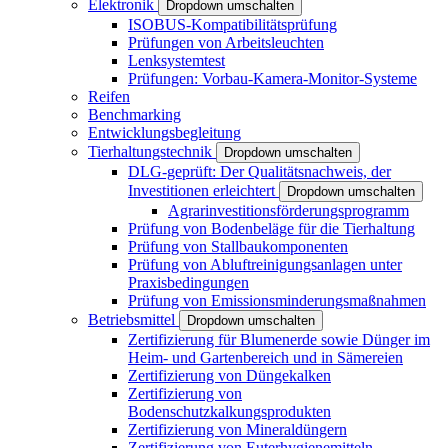
Elektronik
Dropdown umschalten
ISOBUS-Kompatibilitätsprüfung
Prüfungen von Arbeitsleuchten
Lenksystemtest
Prüfungen: Vorbau-Kamera-Monitor-Systeme
Reifen
Benchmarking
Entwicklungsbegleitung
Tierhaltungstechnik
Dropdown umschalten
DLG-geprüft: Der Qualitätsnachweis, der
Investitionen erleichtert
Dropdown umschalten
Agrarinvestitionsförderungsprogramm
Prüfung von Bodenbeläge für die Tierhaltung
Prüfung von Stallbaukomponenten
Prüfung von Abluftreinigungsanlagen unter
Praxisbedingungen
Prüfung von Emissionsminderungsmaßnahmen
Betriebsmittel
Dropdown umschalten
Zertifizierung für Blumenerde sowie Dünger im
Heim- und Gartenbereich und in Sämereien
Zertifizierung von Düngekalken
Zertifizierung von
Bodenschutzkalkungsprodukten
Zertifizierung von Mineraldüngern
Zertifizierung von Euterhygienemitteln