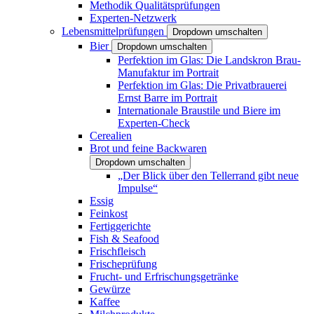
Methodik Qualitätsprüfungen
Experten-Netzwerk
Lebensmittelprüfungen
Dropdown umschalten
Bier
Dropdown umschalten
Perfektion im Glas: Die Landskron Brau-
Manufaktur im Portrait
Perfektion im Glas: Die Privatbrauerei
Ernst Barre im Portrait
Internationale Braustile und Biere im
Experten-Check
Cerealien
Brot und feine Backwaren
Dropdown umschalten
„Der Blick über den Tellerrand gibt neue
Impulse“
Essig
Feinkost
Fertiggerichte
Fish & Seafood
Frischfleisch
Frischeprüfung
Frucht- und Erfrischungsgetränke
Gewürze
Kaffee