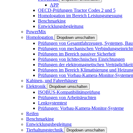
APP
OECD-Prüfungen Tractor Codes 2 und 5
Homologation im Bereich Leistungsmessung
Benchmarking
Entwicklungsbegleitung
PowerMix
Homologation
Dropdown umschalten
Prüfungen von Gesamtfahrzeugen, Systemen, Baute
Prüfungen von mechanischen Verbindungseinrich
Prüfungen im Bereich passiver Sicherheit
Prüfungen von lichttechnischen Einrichtungen
Prüfungen der elektromagnetischen Verträglichke
Prüfungen im Bereich Klimatisierung und Heizun
Prüfungen von Vorbau-Kamera-Monitor-Systeme
Kabinen- und Fahrerhäuser
Elektronik
Dropdown umschalten
ISOBUS-Kompatibilitätsprüfung
Prüfungen von Arbeitsleuchten
Lenksystemtest
Prüfungen: Vorbau-Kamera-Monitor-Systeme
Reifen
Benchmarking
Entwicklungsbegleitung
Tierhaltungstechnik
Dropdown umschalten