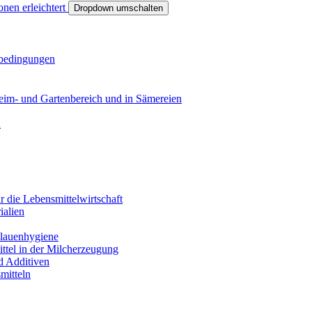
onen erleichtert
Dropdown umschalten
sbedingungen
eim- und Gartenbereich und in Sämereien
n
r die Lebensmittelwirtschaft
ialien
Klauenhygiene
ittel in der Milcherzeugung
nd Additiven
smitteln