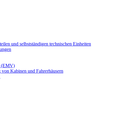
ilen und selbstständigen technischen Einheiten
tungen
it (EMV)
g von Kabinen und Fahrerhäusern
n