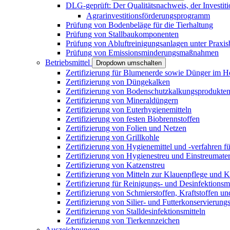
DLG-geprüft: Der Qualitätsnachweis, der Investiti
Agrarinvestitionsförderungsprogramm
Prüfung von Bodenbeläge für die Tierhaltung
Prüfung von Stallbaukomponenten
Prüfung von Abluftreinigungsanlagen unter Praxi
Prüfung von Emissionsminderungsmaßnahmen
Betriebsmittel
Dropdown umschalten
Zertifizierung für Blumenerde sowie Dünger im H
Zertifizierung von Düngekalken
Zertifizierung von Bodenschutzkalkungsprodukte
Zertifizierung von Mineraldüngern
Zertifizierung von Euterhygienemitteln
Zertifizierung von festen Biobrennstoffen
Zertifizierung von Folien und Netzen
Zertifizierung von Grillkohle
Zertifizierung von Hygienemittel und -verfahren fü
Zertifizierung von Hygienestreu und Einstreumater
Zertifizierung von Katzenstreu
Zertifizierung von Mitteln zur Klauenpflege und 
Zertifizierung für Reinigungs- und Desinfektionsm
Zertifizierung von Schmierstoffen, Kraftstoffen u
Zertifizierung von Silier- und Futterkonservierung
Zertifizierung von Stalldesinfektionsmitteln
Zertifizierung von Tierkennzeichen
Auszeichnungen