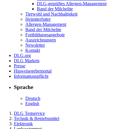
DLG-geprüftes Allergen-Management
Band der Milchelite
Tierwohl und Nachhaltigkeit
Heimtierfutter
Allergen-Management
Band der Milchelite
Fortbildungsangebote
Auszeichnungen
Newsletter
Kontakt
DLG.org
DLG Markets
Presse
Hinweisegeberportal
Informationspflicht
Sprache
Deutsch
English
DLG Testservice
Technik & Betriebsmittel
Elektronik
Lenksystemtest