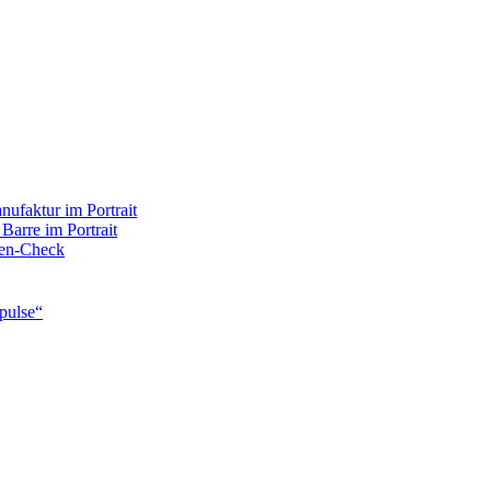
ufaktur im Portrait
 Barre im Portrait
rten-Check
pulse“