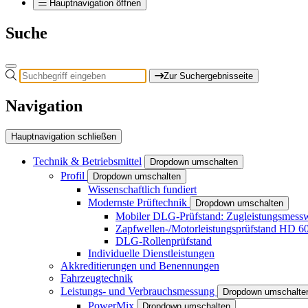
Hauptnavigation öffnen
Suche
Zur Suchergebnisseite
Navigation
Hauptnavigation schließen
Technik & Betriebsmittel
Dropdown umschalten
Profil
Dropdown umschalten
Wissenschaftlich fundiert
Modernste Prüftechnik
Dropdown umschalten
Mobiler DLG-Prüfstand: Zugleistungsme
Zapfwellen-/Motorleistungsprüfstand HD 6
DLG-Rollenprüfstand
Individuelle Dienstleistungen
Akkreditierungen und Benennungen
Fahrzeugtechnik
Leistungs- und Verbrauchsmessung
Dropdown umschalte
PowerMix
Dropdown umschalten