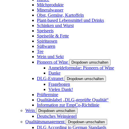
Milchprodukte
Mineralwasser
Obst, Gemüse, Kartoffeln
Plant-based Lebensmittel und Drinks
Schinken und Wurst
Speiseeis
Speiseöle & Fette
Spirituosen
Süßwaren
Tee
Wein und Sekt
Pioneers of Wine
Dropdown umschalten
Anmeldeformular: Pioneers of Wine
Danke
DLG-Extranet
Dropdown umschalten
Fragebogen
Vielen Dank!
Prüftermine
Qualitätslabel „DLG-geprüfte Qualität“
Information zur EmpCo-Richtlinie
Wein
Dropdown umschalten
Deutsches Weinsiegel
Qualitätsmanagement
Dropdown umschalten
DLG According to German Standards