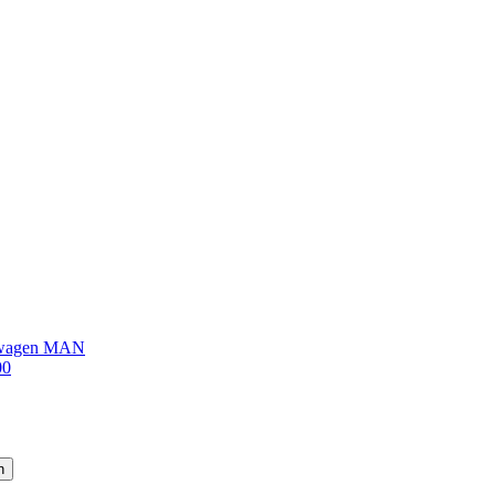
sswagen MAN
00
n