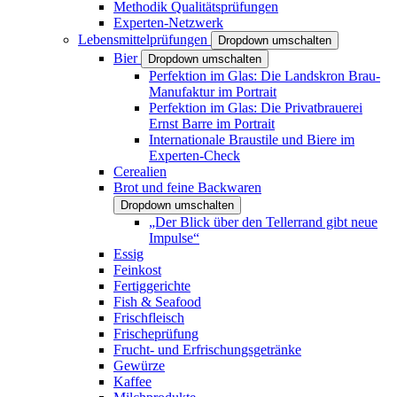
Methodik Qualitätsprüfungen
Experten-Netzwerk
Lebensmittelprüfungen
Dropdown umschalten
Bier
Dropdown umschalten
Perfektion im Glas: Die Landskron Brau-
Manufaktur im Portrait
Perfektion im Glas: Die Privatbrauerei
Ernst Barre im Portrait
Internationale Braustile und Biere im
Experten-Check
Cerealien
Brot und feine Backwaren
Dropdown umschalten
„Der Blick über den Tellerrand gibt neue
Impulse“
Essig
Feinkost
Fertiggerichte
Fish & Seafood
Frischfleisch
Frischeprüfung
Frucht- und Erfrischungsgetränke
Gewürze
Kaffee