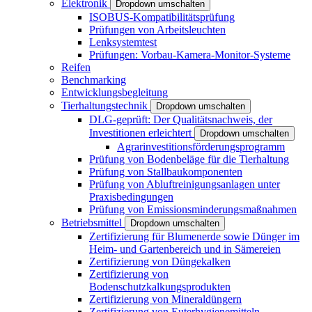
Elektronik
Dropdown umschalten
ISOBUS-Kompatibilitätsprüfung
Prüfungen von Arbeitsleuchten
Lenksystemtest
Prüfungen: Vorbau-Kamera-Monitor-Systeme
Reifen
Benchmarking
Entwicklungsbegleitung
Tierhaltungstechnik
Dropdown umschalten
DLG-geprüft: Der Qualitätsnachweis, der
Investitionen erleichtert
Dropdown umschalten
Agrarinvestitionsförderungsprogramm
Prüfung von Bodenbeläge für die Tierhaltung
Prüfung von Stallbaukomponenten
Prüfung von Abluftreinigungsanlagen unter
Praxisbedingungen
Prüfung von Emissionsminderungsmaßnahmen
Betriebsmittel
Dropdown umschalten
Zertifizierung für Blumenerde sowie Dünger im
Heim- und Gartenbereich und in Sämereien
Zertifizierung von Düngekalken
Zertifizierung von
Bodenschutzkalkungsprodukten
Zertifizierung von Mineraldüngern
Zertifizierung von Euterhygienemitteln