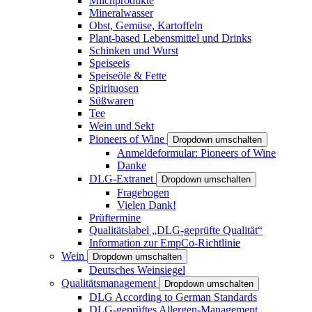
Milchprodukte
Mineralwasser
Obst, Gemüse, Kartoffeln
Plant-based Lebensmittel und Drinks
Schinken und Wurst
Speiseeis
Speiseöle & Fette
Spirituosen
Süßwaren
Tee
Wein und Sekt
Pioneers of Wine
Dropdown umschalten
Anmeldeformular: Pioneers of Wine
Danke
DLG-Extranet
Dropdown umschalten
Fragebogen
Vielen Dank!
Prüftermine
Qualitätslabel „DLG-geprüfte Qualität“
Information zur EmpCo-Richtlinie
Wein
Dropdown umschalten
Deutsches Weinsiegel
Qualitätsmanagement
Dropdown umschalten
DLG According to German Standards
DLG-geprüftes Allergen-Management