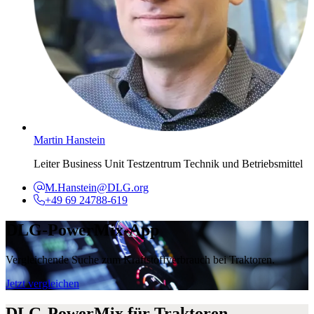
Martin Hanstein
Leiter Business Unit Testzentrum Technik und Betriebsmittel
M.Hanstein@DLG.org
+49 69 24788-619
DLG-PowerMix-App
Vergleichende Suche zum Kraftstoffverbrauch bei Traktoren.
Jetzt vergleichen
DLG-PowerMix
für Traktoren