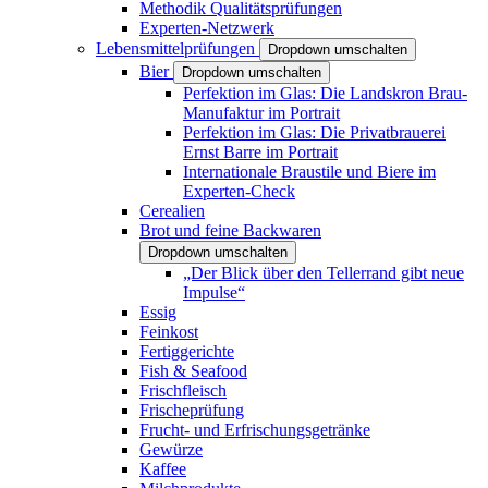
Methodik Qualitätsprüfungen
Experten-Netzwerk
Lebensmittelprüfungen
Dropdown umschalten
Bier
Dropdown umschalten
Perfektion im Glas: Die Landskron Brau-
Manufaktur im Portrait
Perfektion im Glas: Die Privatbrauerei
Ernst Barre im Portrait
Internationale Braustile und Biere im
Experten-Check
Cerealien
Brot und feine Backwaren
Dropdown umschalten
„Der Blick über den Tellerrand gibt neue
Impulse“
Essig
Feinkost
Fertiggerichte
Fish & Seafood
Frischfleisch
Frischeprüfung
Frucht- und Erfrischungsgetränke
Gewürze
Kaffee