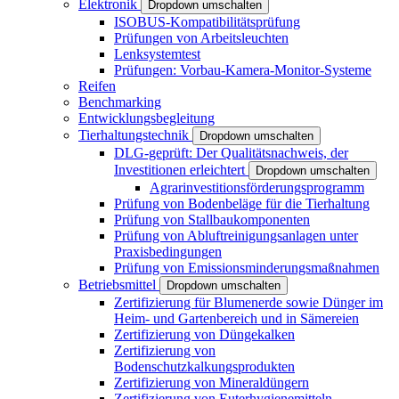
Elektronik
Dropdown umschalten
ISOBUS-Kompatibilitätsprüfung
Prüfungen von Arbeitsleuchten
Lenksystemtest
Prüfungen: Vorbau-Kamera-Monitor-Systeme
Reifen
Benchmarking
Entwicklungsbegleitung
Tierhaltungstechnik
Dropdown umschalten
DLG-geprüft: Der Qualitätsnachweis, der
Investitionen erleichtert
Dropdown umschalten
Agrarinvestitionsförderungsprogramm
Prüfung von Bodenbeläge für die Tierhaltung
Prüfung von Stallbaukomponenten
Prüfung von Abluftreinigungsanlagen unter
Praxisbedingungen
Prüfung von Emissionsminderungsmaßnahmen
Betriebsmittel
Dropdown umschalten
Zertifizierung für Blumenerde sowie Dünger im
Heim- und Gartenbereich und in Sämereien
Zertifizierung von Düngekalken
Zertifizierung von
Bodenschutzkalkungsprodukten
Zertifizierung von Mineraldüngern
Zertifizierung von Euterhygienemitteln