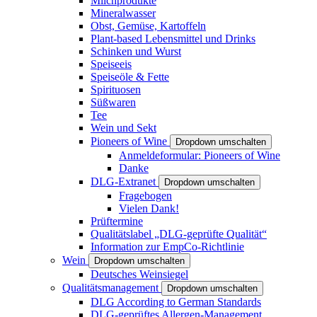
Milchprodukte
Mineralwasser
Obst, Gemüse, Kartoffeln
Plant-based Lebensmittel und Drinks
Schinken und Wurst
Speiseeis
Speiseöle & Fette
Spirituosen
Süßwaren
Tee
Wein und Sekt
Pioneers of Wine
Dropdown umschalten
Anmeldeformular: Pioneers of Wine
Danke
DLG-Extranet
Dropdown umschalten
Fragebogen
Vielen Dank!
Prüftermine
Qualitätslabel „DLG-geprüfte Qualität“
Information zur EmpCo-Richtlinie
Wein
Dropdown umschalten
Deutsches Weinsiegel
Qualitätsmanagement
Dropdown umschalten
DLG According to German Standards
DLG-geprüftes Allergen-Management