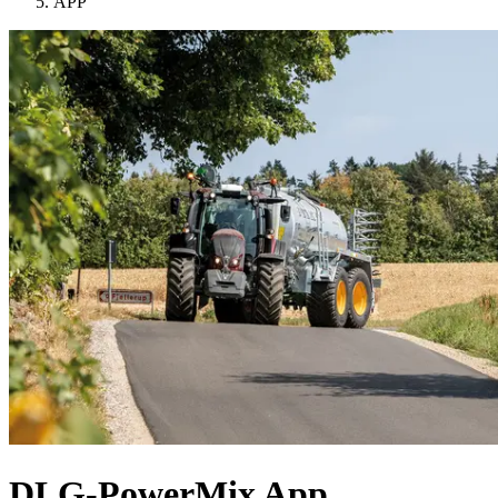
APP
DLG-PowerMix App