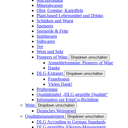
Milchprodukte
Mineralwasser
Obst, Gemüse, Kartoffeln
Plant-based Lebensmittel und Drinks
Schinken und Wurst
Speiseeis
Speiseöle & Fette
Spirituosen
Süßwaren
Tee
Wein und Sekt
Pioneers of Wine
Dropdown umschalten
Anmeldeformular: Pioneers of Wine
Danke
DLG-Extranet
Dropdown umschalten
Fragebogen
Vielen Dank!
Prüftermine
Qualitätslabel „DLG-geprüfte Qualität“
Information zur EmpCo-Richtlinie
Wein
Dropdown umschalten
Deutsches Weinsiegel
Qualitätsmanagement
Dropdown umschalten
DLG According to German Standards
DLG-geprüftes Allergen-Management