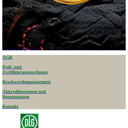
DLG-geprüfte Qualität
Das DLG-Qualitätssiegel steht für geprüfte Betriebsmittel.
Regelmäßige Tests garantieren gleichbleibende Qualität. Besondere
Eigenschaften oder Innovationen können zusätzlich unabhängig
bestätigt werden – sichtbar direkt im Prüfzeichen.
Zu den Prüfberichten
AGB
Prüf- und
Zertifizierungsordnung
Beschwerde­management
Akkreditierungen und
Benennungen
Kontakt