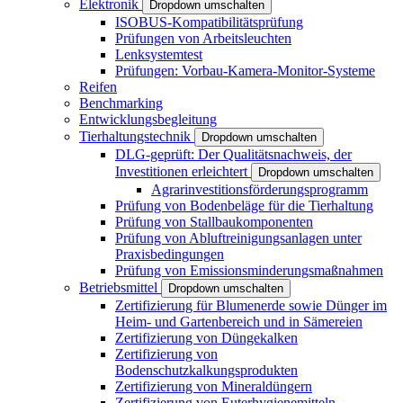
Elektronik
Dropdown umschalten
ISOBUS-Kompatibilitätsprüfung
Prüfungen von Arbeitsleuchten
Lenksystemtest
Prüfungen: Vorbau-Kamera-Monitor-Systeme
Reifen
Benchmarking
Entwicklungsbegleitung
Tierhaltungstechnik
Dropdown umschalten
DLG-geprüft: Der Qualitätsnachweis, der
Investitionen erleichtert
Dropdown umschalten
Agrarinvestitionsförderungsprogramm
Prüfung von Bodenbeläge für die Tierhaltung
Prüfung von Stallbaukomponenten
Prüfung von Abluftreinigungsanlagen unter
Praxisbedingungen
Prüfung von Emissionsminderungsmaßnahmen
Betriebsmittel
Dropdown umschalten
Zertifizierung für Blumenerde sowie Dünger im
Heim- und Gartenbereich und in Sämereien
Zertifizierung von Düngekalken
Zertifizierung von
Bodenschutzkalkungsprodukten
Zertifizierung von Mineraldüngern
Zertifizierung von Euterhygienemitteln