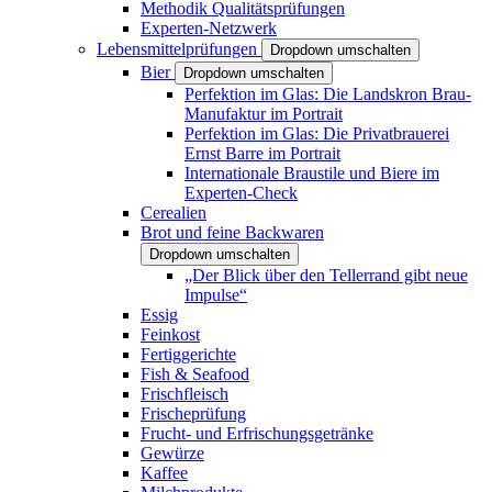
Methodik Qualitätsprüfungen
Experten-Netzwerk
Lebensmittelprüfungen
Dropdown umschalten
Bier
Dropdown umschalten
Perfektion im Glas: Die Landskron Brau-
Manufaktur im Portrait
Perfektion im Glas: Die Privatbrauerei
Ernst Barre im Portrait
Internationale Braustile und Biere im
Experten-Check
Cerealien
Brot und feine Backwaren
Dropdown umschalten
„Der Blick über den Tellerrand gibt neue
Impulse“
Essig
Feinkost
Fertiggerichte
Fish & Seafood
Frischfleisch
Frischeprüfung
Frucht- und Erfrischungsgetränke
Gewürze
Kaffee