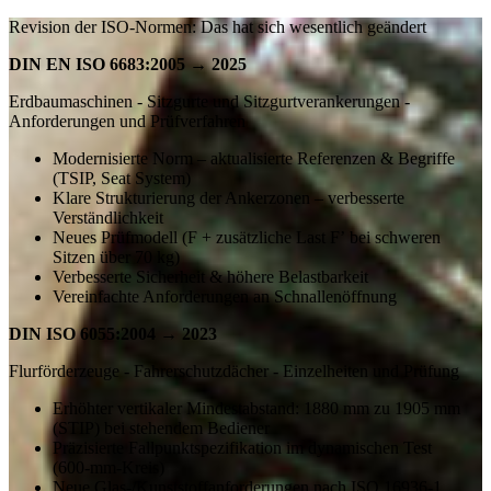
Revision der ISO‑Normen: Das hat sich wesentlich geändert
DIN EN ISO 6683:2005 → 2025
Erdbaumaschinen - Sitzgurte und Sitzgurtverankerungen -
Anforderungen und Prüfverfahren
Modernisierte Norm – aktualisierte Referenzen & Begriffe
(TSIP, Seat System)
Klare Strukturierung der Ankerzonen – verbesserte
Verständlichkeit
Neues Prüfmodell (F + zusätzliche Last Fʼ bei schweren
Sitzen über 70 kg)
Verbesserte Sicherheit & höhere Belastbarkeit
Vereinfachte Anforderungen an Schnallenöffnung
DIN ISO 6055:2004 → 2023
Flurförderzeuge - Fahrerschutzdächer - Einzelheiten und Prüfung
Erhöhter vertikaler Mindestabstand: 1880 mm zu 1905 mm
(STIP) bei stehendem Bediener
Präzisierte Fallpunktspezifikation im dynamischen Test
(600‑mm‑Kreis)
Neue Glas-/Kunststoffanforderungen nach ISO 16936‑1