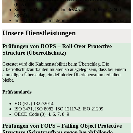
(P4A)
Strengere Materialdefinition des 45‑kg-Testklotzes (≥600
kg/m³)
Impact‑Drop-Test mit definierter Worst‑Case‑Konfiguration
Unsere Dienstleistungen
Prüfungen von
ROPS
– Roll-Over Protective
Structure (Überrollschutz)
Getestet wird die Kabinenstabilität beim Überschlag. Die
Überrollschutzaufbauten müssen so ausgelegt sein, dass bei einem
einmaligen Überschlag ein definierter Überlebensraum erhalten
bleibt.
Prüfstandards
VO (EU) 1322/2014
ISO 3471, ISO 8082, ISO 12117-2, ISO 21299
OECD Code (3), 4, 6, 7, 8, 9
Prüfungen von
FOPS
– Falling Object Protective
Structure (Schutzaufbau gegen herabfallende