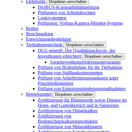
Elektronik
Dropdown umschalten
ISOBUS-Kompatibilitätsprüfung
Prüfungen von Arbeitsleuchten
Lenksystemtest
Prüfungen: Vorbau-Kamera-Monitor-Systeme
Reifen
Benchmarking
Entwicklungsbegleitung
Tierhaltungstechnik
Dropdown umschalten
DLG-geprüft: Der Qualitätsnachweis, der
Investitionen erleichtert
Dropdown umschalten
Agrarinvestitionsförderungsprogramm
Prüfung von Bodenbeläge für die Tierhaltung
Prüfung von Stallbaukomponenten
Prüfung von Abluftreinigungsanlagen unter
Praxisbedingungen
Prüfung von Emissionsminderungsmaßnahmen
Betriebsmittel
Dropdown umschalten
Zertifizierung für Blumenerde sowie Dünger im
Heim- und Gartenbereich und in Sämereien
Zertifizierung von Düngekalken
Zertifizierung von
Bodenschutzkalkungsprodukten
Zertifizierung von Mineraldüngern
Zertifizierung von Euterhygienemitteln