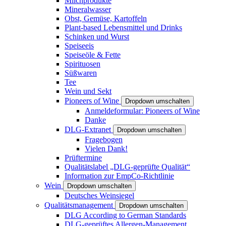
Milchprodukte
Mineralwasser
Obst, Gemüse, Kartoffeln
Plant-based Lebensmittel und Drinks
Schinken und Wurst
Speiseeis
Speiseöle & Fette
Spirituosen
Süßwaren
Tee
Wein und Sekt
Pioneers of Wine
Dropdown umschalten
Anmeldeformular: Pioneers of Wine
Danke
DLG-Extranet
Dropdown umschalten
Fragebogen
Vielen Dank!
Prüftermine
Qualitätslabel „DLG-geprüfte Qualität“
Information zur EmpCo-Richtlinie
Wein
Dropdown umschalten
Deutsches Weinsiegel
Qualitätsmanagement
Dropdown umschalten
DLG According to German Standards
DLG-geprüftes Allergen-Management