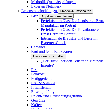
Methodik Qualitätsprüfungen
Experten-Netzwerk
Lebensmittelprüfungen
Dropdown umschalten
Bier
Dropdown umschalten
Perfektion im Glas: Die Landskron Brau-
Manufaktur im Portrait
Perfektion im Glas: Die Privatbrauerei
Ernst Barre im Portrait
Internationale Braustile und Biere im
Experten-Check
Cerealien
Brot und feine Backwaren
Dropdown umschalten
„Der Blick über den Tellerrand gibt neue
Impulse“
Essig
Feinkost
Fertiggerichte
Fish & Seafood
Frischfleisch
Frischeprüfung
Frucht- und Erfrischungsgetränke
Gewürze
Kaffee