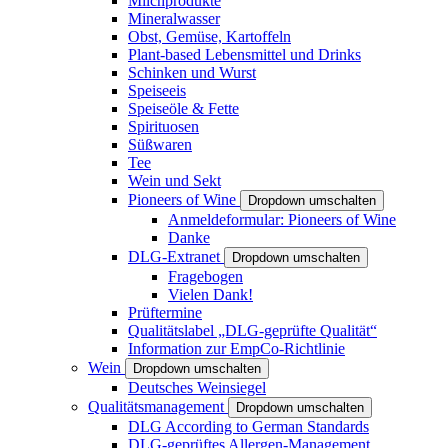
Milchprodukte
Mineralwasser
Obst, Gemüse, Kartoffeln
Plant-based Lebensmittel und Drinks
Schinken und Wurst
Speiseeis
Speiseöle & Fette
Spirituosen
Süßwaren
Tee
Wein und Sekt
Pioneers of Wine
Dropdown umschalten
Anmeldeformular: Pioneers of Wine
Danke
DLG-Extranet
Dropdown umschalten
Fragebogen
Vielen Dank!
Prüftermine
Qualitätslabel „DLG-geprüfte Qualität“
Information zur EmpCo-Richtlinie
Wein
Dropdown umschalten
Deutsches Weinsiegel
Qualitätsmanagement
Dropdown umschalten
DLG According to German Standards
DLG-geprüftes Allergen-Management