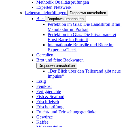
Methodik Qualitätsprüfungen
Experten-Netzwerk
Lebensmittelprüfungen
Dropdown umschalten
Bier
Dropdown umschalten
Perfektion im Glas: Die Landskron Brau-
Manufaktur im Portrait
Perfektion im Glas: Die Privatbrauerei
Ernst Barre im Portrait
Internationale Braustile und Biere im
Experten-Check
Cerealien
Brot und feine Backwaren
Dropdown umschalten
„Der Blick über den Tellerrand gibt neue
Impulse“
Essig
Feinkost
Fertiggerichte
Fish & Seafood
Frischfleisch
Frischeprüfung
Frucht- und Erfrischungsgetränke
Gewürze
Kaffee