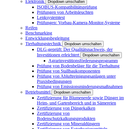
Elektronik
Dropdown umschalten
ISOBUS-Kompatibilitätsprüfung
Prüfungen von Arbeitsleuchten
Lenksystemtest
Prüfungen: Vorbau-Kamera-Monitor-Systeme
Reifen
Benchmarking
Entwicklungsbegleitung
Tierhaltungstechnik
Dropdown umschalten
DLG-geprüft: Der Qualitätsnachweis, der
Investitionen erleichtert
Dropdown umschalten
Agrarinvestitionsförderungsprogramm
Prüfung von Bodenbeläge für die Tierhaltung
Prüfung von Stallbaukomponenten
Prüfung von Abluftreinigungsanlagen unter
Praxisbedingungen
Prüfung von Emissionsminderungsmaßnahmen
Betriebsmittel
Dropdown umschalten
Zertifizierung für Blumenerde sowie Dünger im
Heim- und Gartenbereich und in Sämereien
Zertifizierung von Düngekalken
Zertifizierung von
Bodenschutzkalkungsprodukten
Zertifizierung von Mineraldüngern
Zertifizierung von Euterhygienemitteln