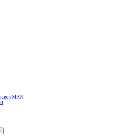
sswagen MAN
00
n