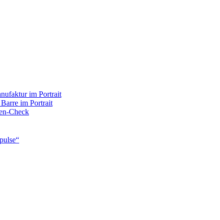
ufaktur im Portrait
 Barre im Portrait
rten-Check
pulse“