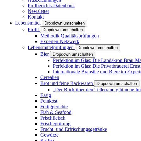
Prüfberichts-Datenbank
Newsletter
Kontakt
Lebensmittel
Dropdown umschalten
Profil
Dropdown umschalten
Methodik Qualitätsprüfungen
Experten-Netzwerk
Lebensmittelprüfungen
Dropdown umschalten
Bier
Dropdown umschalten
Perfektion im Glas: Die Landskron Brau-Man
Perfektion im Glas: Die Privatbrauerei Ernst
Internationale Braustile und Biere im Expe
Cerealien
Brot und feine Backwaren
Dropdown umschalten
„Der Blick über den Tellerrand gibt neue Im
Essig
Feinkost
Fertiggerichte
Fish & Seafood
Frischfleisch
Frischeprüfung
Frucht- und Erfrischungsgetränke
Gewürze
Kaffee