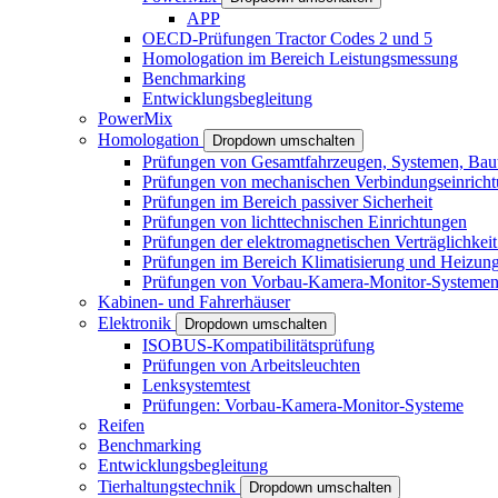
APP
OECD-Prüfungen Tractor Codes 2 und 5
Homologation im Bereich Leistungsmessung
Benchmarking
Entwicklungsbegleitung
PowerMix
Homologation
Dropdown umschalten
Prüfungen von Gesamtfahrzeugen, Systemen, Baute
Prüfungen von mechanischen Verbindungseinrich
Prüfungen im Bereich passiver Sicherheit
Prüfungen von lichttechnischen Einrichtungen
Prüfungen der elektromagnetischen Verträglichke
Prüfungen im Bereich Klimatisierung und Heizun
Prüfungen von Vorbau-Kamera-Monitor-Systeme
Kabinen- und Fahrerhäuser
Elektronik
Dropdown umschalten
ISOBUS-Kompatibilitätsprüfung
Prüfungen von Arbeitsleuchten
Lenksystemtest
Prüfungen: Vorbau-Kamera-Monitor-Systeme
Reifen
Benchmarking
Entwicklungsbegleitung
Tierhaltungstechnik
Dropdown umschalten