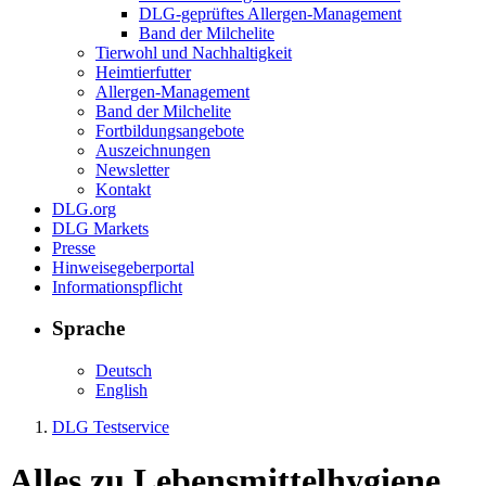
DLG-geprüftes Allergen-Management
Band der Milchelite
Tierwohl und Nachhaltigkeit
Heimtierfutter
Allergen-Management
Band der Milchelite
Fortbildungsangebote
Auszeichnungen
Newsletter
Kontakt
DLG.org
DLG Markets
Presse
Hinweisegeberportal
Informationspflicht
Sprache
Deutsch
English
DLG Testservice
Alles zu
Lebensmittelhygiene