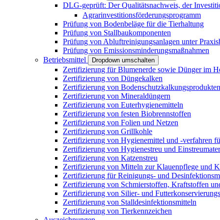
DLG-geprüft: Der Qualitätsnachweis, der Investiti
Agrarinvestitionsförderungsprogramm
Prüfung von Bodenbeläge für die Tierhaltung
Prüfung von Stallbaukomponenten
Prüfung von Abluftreinigungsanlagen unter Praxi
Prüfung von Emissionsminderungsmaßnahmen
Betriebsmittel
Dropdown umschalten
Zertifizierung für Blumenerde sowie Dünger im H
Zertifizierung von Düngekalken
Zertifizierung von Bodenschutzkalkungsprodukte
Zertifizierung von Mineraldüngern
Zertifizierung von Euterhygienemitteln
Zertifizierung von festen Biobrennstoffen
Zertifizierung von Folien und Netzen
Zertifizierung von Grillkohle
Zertifizierung von Hygienemittel und -verfahren fü
Zertifizierung von Hygienestreu und Einstreumater
Zertifizierung von Katzenstreu
Zertifizierung von Mitteln zur Klauenpflege und 
Zertifizierung für Reinigungs- und Desinfektionsm
Zertifizierung von Schmierstoffen, Kraftstoffen u
Zertifizierung von Silier- und Futterkonservierung
Zertifizierung von Stalldesinfektionsmitteln
Zertifizierung von Tierkennzeichen
Auszeichnungen