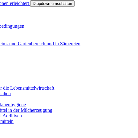
onen erleichtert
Dropdown umschalten
sbedingungen
eim- und Gartenbereich und in Sämereien
n
r die Lebensmittelwirtschaft
ialien
Klauenhygiene
ittel in der Milcherzeugung
nd Additiven
smitteln