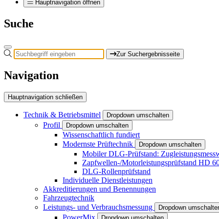
Hauptnavigation öffnen
Suche
Zur Suchergebnisseite
Navigation
Hauptnavigation schließen
Technik & Betriebsmittel
Dropdown umschalten
Profil
Dropdown umschalten
Wissenschaftlich fundiert
Modernste Prüftechnik
Dropdown umschalten
Mobiler DLG-Prüfstand: Zugleistungsme
Zapfwellen-/Motorleistungsprüfstand HD 6
DLG-Rollenprüfstand
Individuelle Dienstleistungen
Akkreditierungen und Benennungen
Fahrzeugtechnik
Leistungs- und Verbrauchsmessung
Dropdown umschalte
PowerMix
Dropdown umschalten