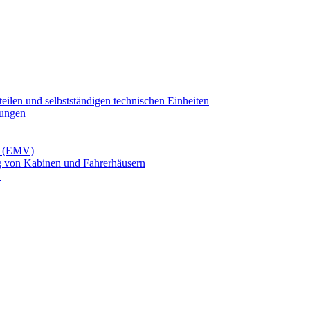
ilen und selbstständigen technischen Einheiten
tungen
it (EMV)
g von Kabinen und Fahrerhäusern
n