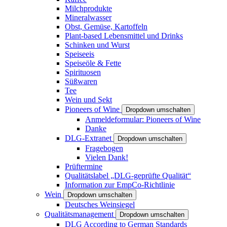
Milchprodukte
Mineralwasser
Obst, Gemüse, Kartoffeln
Plant-based Lebensmittel und Drinks
Schinken und Wurst
Speiseeis
Speiseöle & Fette
Spirituosen
Süßwaren
Tee
Wein und Sekt
Pioneers of Wine
Dropdown umschalten
Anmeldeformular: Pioneers of Wine
Danke
DLG-Extranet
Dropdown umschalten
Fragebogen
Vielen Dank!
Prüftermine
Qualitätslabel „DLG-geprüfte Qualität“
Information zur EmpCo-Richtlinie
Wein
Dropdown umschalten
Deutsches Weinsiegel
Qualitätsmanagement
Dropdown umschalten
DLG According to German Standards